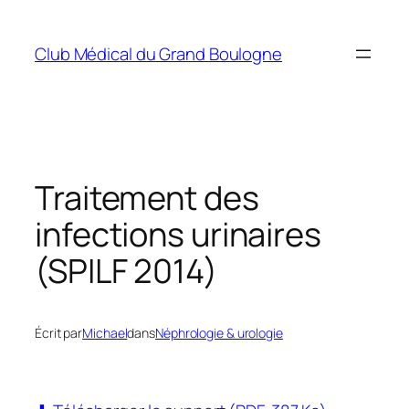
Aller
au
Club Médical du Grand Boulogne
contenu
Traitement des
infections urinaires
(SPILF 2014)
Écrit par
Michael
dans
Néphrologie & urologie