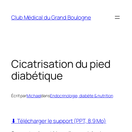
Aller
au
Club Médical du Grand Boulogne
contenu
Cicatrisation du pied
diabétique
Écrit par
Michael
dans
Endocrinologie, diabète & nutrition
⬇ Télécharger le support (PPT, 8.9 Mo)