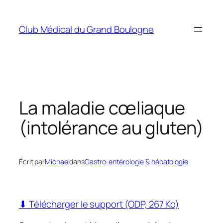
Aller
au
Club Médical du Grand Boulogne
contenu
La maladie cœliaque
(intolérance au gluten)
Écrit par
Michael
dans
Gastro-entérologie & hépatologie
⬇ Télécharger le support (ODP, 267 Ko)