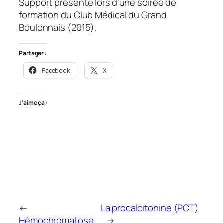
Support présenté lors d’une soirée de
formation du Club Médical du Grand
Boulonnais (2015).
Partager :
Facebook
X
J’aime ça :
←
La procalcitonine (PCT)
Hémochromatose
→