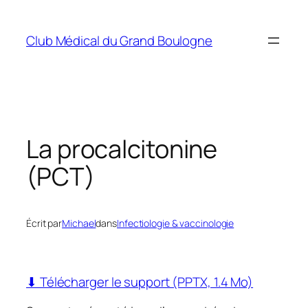
Aller
au
Club Médical du Grand Boulogne
contenu
La procalcitonine
(PCT)
Écrit par
Michael
dans
Infectiologie & vaccinologie
⬇ Télécharger le support (PPTX, 1.4 Mo)