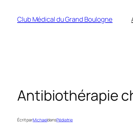
Aller
au
Club Médical du Grand Boulogne
contenu
Antibiothérapie c
Écrit par
Michael
dans
Pédiatrie