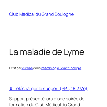
Aller
au
Club Médical du Grand Boulogne
contenu
La maladie de Lyme
Écrit par
Michael
dans
Infectiologie & vaccinologie
⬇ Télécharger le support (PPT, 18.2 Mo)
Support présenté lors d’une soirée de
formation du Club Médical du Grand