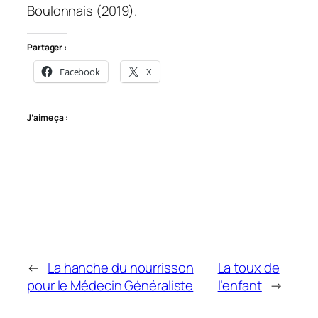
Boulonnais (2019).
Partager :
Facebook
X
J’aime ça :
←
La hanche du nourrisson
La toux de
pour le Médecin Généraliste
l’enfant
→