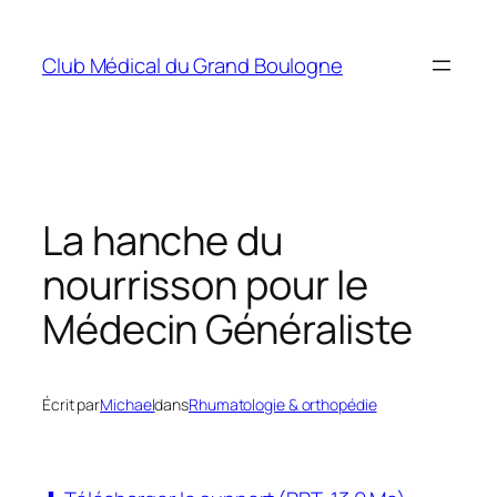
Aller
au
Club Médical du Grand Boulogne
contenu
La hanche du
nourrisson pour le
Médecin Généraliste
Écrit par
Michael
dans
Rhumatologie & orthopédie