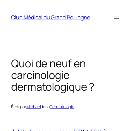
Aller
au
Club Médical du Grand Boulogne
contenu
Quoi de neuf en
carcinologie
dermatologique ?
Écrit par
Michael
dans
Dermatologie