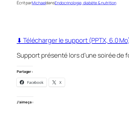
Écrit par
Michael
dans
Endocrinologie, diabète & nutrition
⬇ Télécharger le support (PPTX, 6.0 Mo
Support présenté lors d’une soirée de 
Partager :
Facebook
X
J’aime ça :