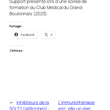
Support présenté lors d’une soirée de
formation du Club Médical du Grand
Boulonnais (2023).
Partager :
Facebook
X
J’aime ça :
←
Inhibiteurs de la
L’immunothérapie
SGLT2 (gliflozines) :
est- elle un réel