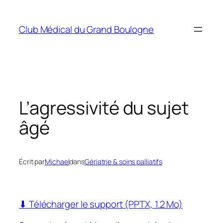
Aller
au
Club Médical du Grand Boulogne
contenu
L’agressivité du sujet
âgé
Écrit par
Michael
dans
Gériatrie & soins palliatifs
⬇ Télécharger le support (PPTX, 1.2 Mo)