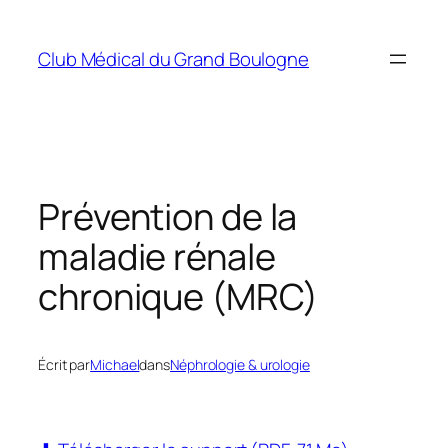
Aller
au
Club Médical du Grand Boulogne
contenu
Prévention de la
maladie rénale
chronique (MRC)
Écrit par
Michael
dans
Néphrologie & urologie