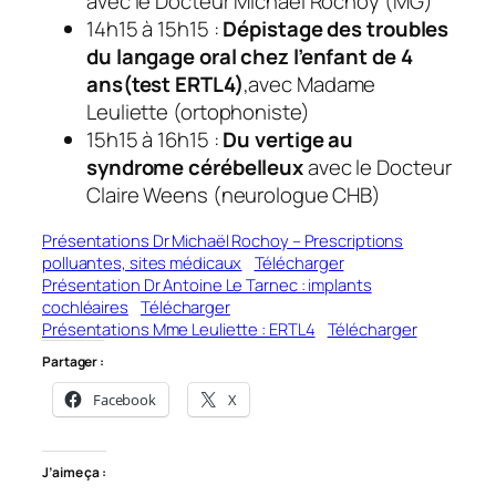
avec le Docteur Michaël Rochoy (MG)
14h15 à 15h15 :
Dépistage des troubles
du langage oral chez l’enfant de 4
ans(test ERTL4)
,avec Madame
Leuliette (ortophoniste)
15h15 à 16h15 :
Du vertige au
syndrome cérébelleux
avec le Docteur
Claire Weens (neurologue CHB)
Présentations Dr Michaël Rochoy – Prescriptions
polluantes, sites médicaux
Télécharger
Présentation Dr Antoine Le Tarnec : implants
cochléaires
Télécharger
Présentations Mme Leuliette : ERTL4
Télécharger
Partager :
Facebook
X
J’aime ça :