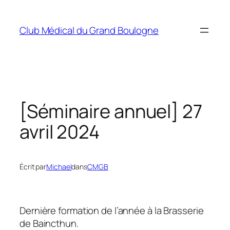
Aller
au
Club Médical du Grand Boulogne
contenu
[Séminaire annuel] 27
avril 2024
Écrit par
Michael
dans
CMGB
Dernière formation de l’année à la Brasserie
de Baincthun.