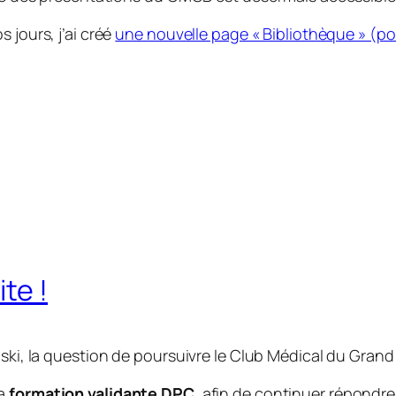
 jours, j’ai créé
une nouvelle page « Bibliothèque » (po
te !
inski, la question de poursuivre le Club Médical du Gra
a
formation validante DPC
, afin de continuer répondr