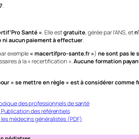
7
.
rtif’Pro Santé »
. Elle est
gratuite
, gérée par l’ANS, et
n
 ni aucun paiement à effectuer
.
(par exemple
« macertifpro-sante.fr »
)
ne sont pas le s
res à la « recertification ».
Aucune formation payante
ur « se mettre en règle » est à considérer comme f
riodique des professionnels de santé
Publication des référentiels
r les médecins généralistes (PDF)
)s pédiatres…