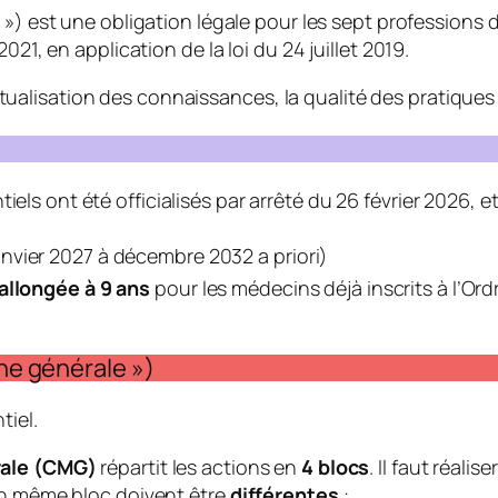
n ») est une obligation légale pour les sept professions 
021, en application de la loi du 24 juillet 2019.
l’actualisation des connaissances, la qualité des pratique
ntiels ont été officialisés par arrêté du 26 février 2026
anvier 2027 à décembre 2032
a priori
)
 allongée à 9 ans
pour les médecins déjà inscrits à l’Ord
ine générale »)
tiel.
rale (CMG)
répartit les actions en
4 blocs
. Il faut réalise
un même bloc doivent être
différentes
: