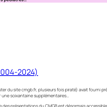
(2004-2024)
ter du site cmgb.fr, plusieurs fois piraté) avait fourni
er une soixantaine supplémentaires…
ique des présentations du CMGB est désormais accessible