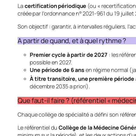
La
certification périodique
(ou « recertificatio
créée par l’ordonnance n° 2021-961 du 19 juillet 2
Son objectif : garantir, à intervalles réguliers, 
A partir de quand, et à quel rythme ?
Premier cycle à partir de 2027
: les référe
possible en 2027.
Une période de 6 ans
en régime normal (j
À titre transitoire, une première période
décembre 2035
a priori
).
Que faut-il faire ? (référentiel « médec
Chaque collège de spécialité a défini son référen
Le référentiel du
Collège de la Médecine Géné
minimum sur la période), et les deux actions d’