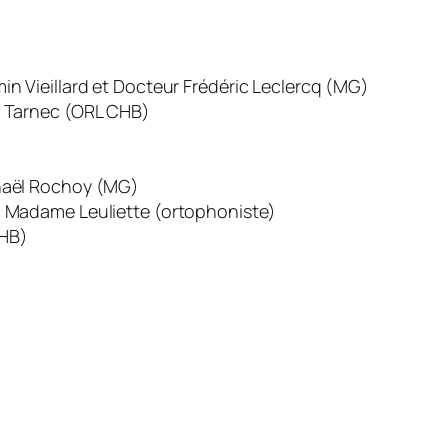
in Vieillard et Docteur Frédéric Leclercq (MG)
e Tarnec (ORL CHB)
haël Rochoy (MG)
c Madame Leuliette (ortophoniste)
CHB)