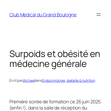
Aller
au
Club Médical du Grand Boulogne
contenu
Surpoids et obésité en
médecine générale
Écrit par
Michael
dans
Endocrinologie, diabète & nutrition
Première soirée de formation ce 26 juin 2025
(enfin !), dans la salle de réception du