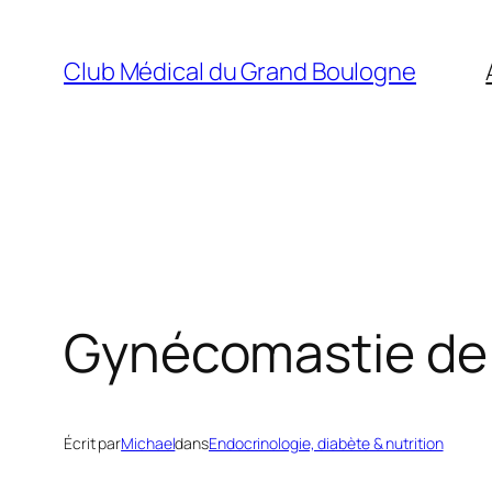
Aller
au
Club Médical du Grand Boulogne
contenu
Gynécomastie de 
Écrit par
Michael
dans
Endocrinologie, diabète & nutrition