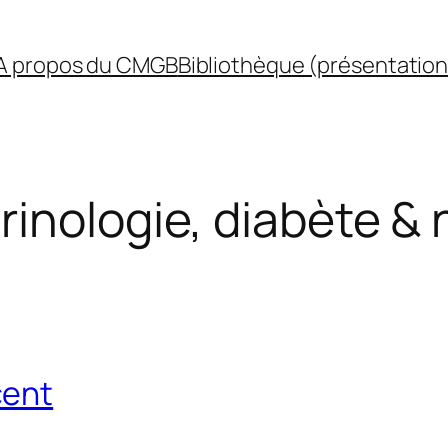
A propos du CMGB
Bibliothèque (présentation
inologie, diabète & 
cent