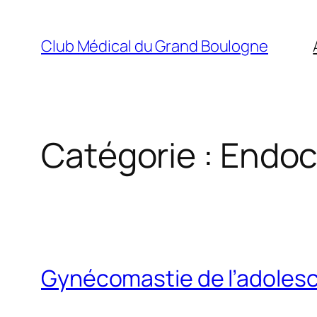
Aller
au
Club Médical du Grand Boulogne
contenu
Catégorie :
Endocr
Gynécomastie de l’adoles